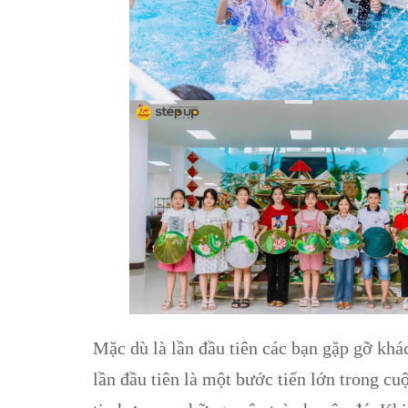
Mặc dù là lần đầu tiên các bạn gặp gỡ khá
lần đầu tiên là một bước tiến lớn trong cu