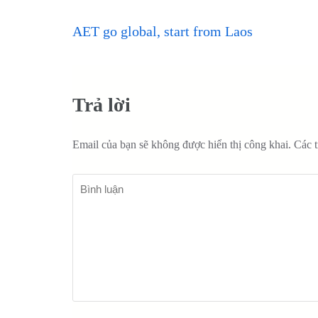
AET go global, start from Laos
Trả lời
Email của bạn sẽ không được hiển thị công khai.
Các 