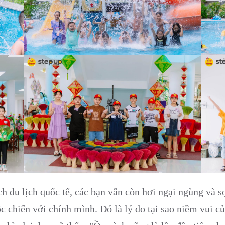
ch du lịch quốc tế, các bạn vẫn còn hơi ngại ngùng và 
ộc chiến với chính mình. Đó là lý do tại sao niềm vui c