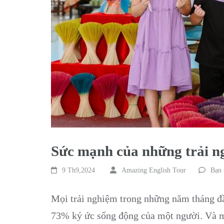
Sức mạnh của những trải n
9 Th9,2024
Amazing English Tour
Bạn 
Mọi trải nghiệm trong những năm tháng đầ
73% ký ức sống động của một người. Và m