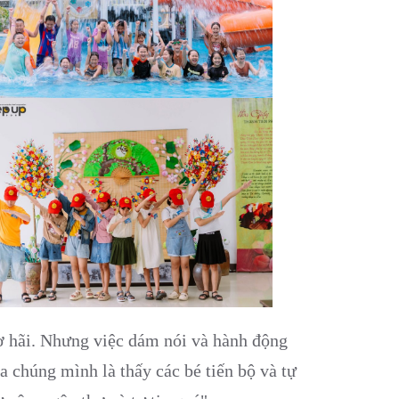
sợ hãi. Nhưng việc dám nói và hành động
ủa chúng mình là thấy các bé tiến bộ và tự