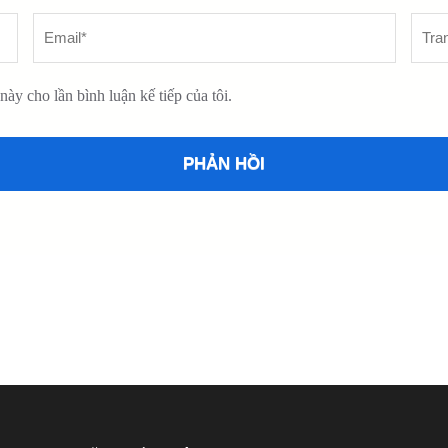
này cho lần bình luận kế tiếp của tôi.