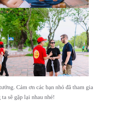
 tưởng. Cảm ơn các bạn nhỏ đã tham gia
ta sẽ gặp lại nhau nhé!