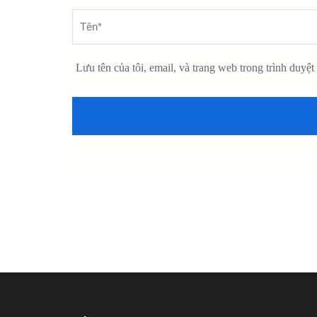
Lưu tên của tôi, email, và trang web trong trình duyệt 