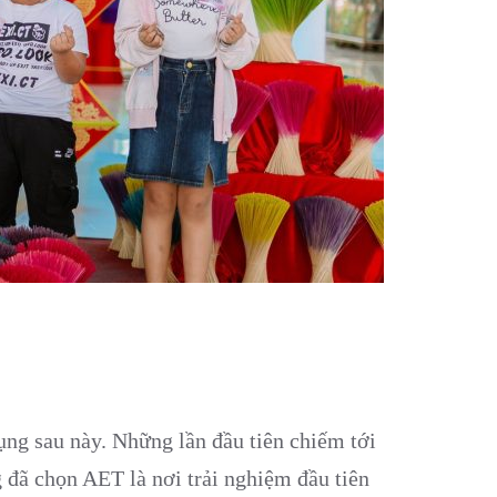
ng sau này. Những lần đầu tiên chiếm tới
đã chọn AET là nơi trải nghiệm đầu tiên