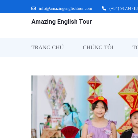
info@amazingenglishtour.com
(+84) 91734718
Amazing English Tour
TRANG CHỦ
CHÚNG TÔI
T