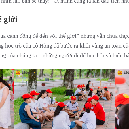
nhìn lại, bạn sẽ thấy: "Ồ, mình cũng là lần đầu tiên như
 giới
qua cánh đồng để đến với thế giới” nhưng vẫn chưa thự
g học trò của cô Hồng đã bước ra khỏi vùng an toàn c
ống của chúng ta – những người đi để học hỏi và hiểu b