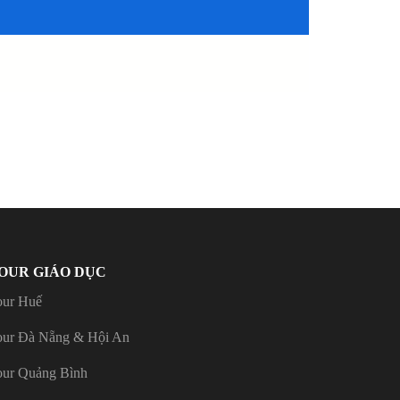
OUR GIÁO DỤC
our Huế
our Đà Nẵng & Hội An
our Quảng Bình