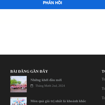
BÀI ĐĂNG GẦN ĐÂY
T
T
Những khởi đầu mới
Tháng Mười 2nd, 2024
T
T
Món quà giá trị nhất là khoảnh khắc