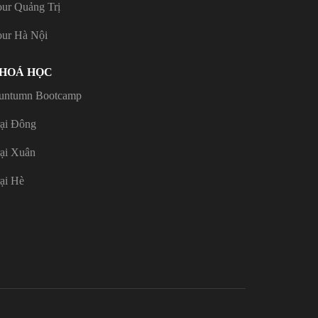
our Quảng Trị
our Hà Nội
HOÁ HỌC
untumn Bootcamp
rại Đông
rại Xuân
ại Hè