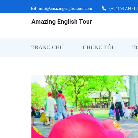
info@amazingenglishtour.com
(+84) 91734718
Amazing English Tour
TRANG CHỦ
CHÚNG TÔI
T