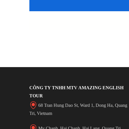
CÔNG TY TNHH MTV AMAZING ENGLISH
TOUR
68 Tran Hung Dao St, Ward 1, Dong Ha, Quang
Tri, Vietnam
My Chanh, Hai Chanh, Hai Lang, Quang Tri,