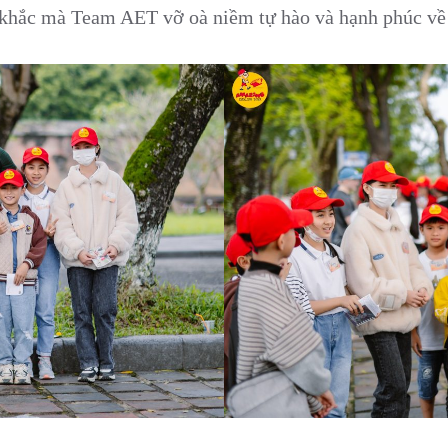
h khắc mà Team AET vỡ oà niềm tự hào và hạnh phúc về